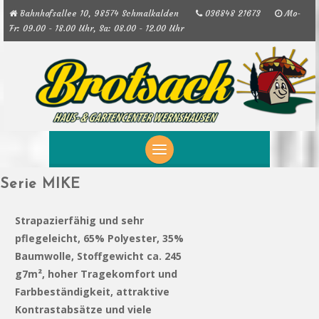
Bahnhofsallee 10, 98574 Schmalkalden
036848 21673
Mo-
Fr: 09.00 - 18.00 Uhr, Sa: 08.00 - 12.00 Uhr
Skip to content
Serie MIKE
Strapazierfähig und sehr
pflegeleicht, 65% Polyester, 35%
Baumwolle, Stoffgewicht ca. 245
g7m², hoher Tragekomfort und
Farbbeständigkeit, attraktive
Kontrastabsätze und viele